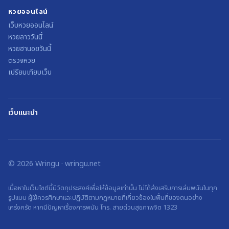
หวยออนไลน์
เว็บหวยออนไลน์
หวยลาววันนี้
หวยฮานอยวันนี้
ตรวจหวย
เปรียบเทียบเว็บ
เว็บแนะนำ
©
2026
Wringu
·
wringu.net
เนื้อหาในเว็บไซต์นี้มีวัตถุประสงค์เพื่อให้ข้อมูลเท่านั้น ไม่ได้ส่งเสริมการเล่นพนันในทุก
รูปแบบ ผู้ใช้ควรศึกษาและปฏิบัติตามกฎหมายที่เกี่ยวข้องในพื้นที่ของตนอย่าง
เคร่งครัด หากมีปัญหาเรื่องการพนัน โทร. สายด่วนสุขภาพจิต 1323