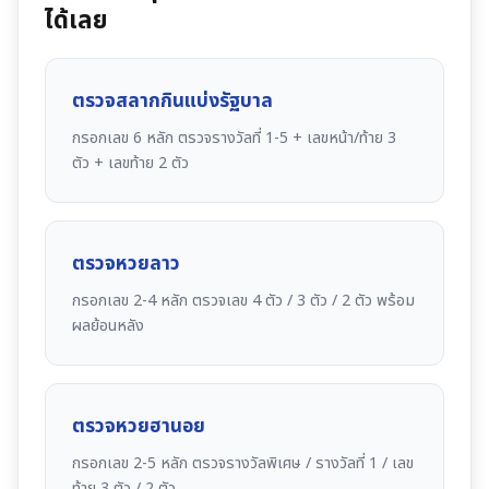
ได้เลย
ตรวจสลากกินแบ่งรัฐบาล
กรอกเลข 6 หลัก ตรวจรางวัลที่ 1-5 + เลขหน้า/ท้าย 3
ตัว + เลขท้าย 2 ตัว
ตรวจหวยลาว
กรอกเลข 2-4 หลัก ตรวจเลข 4 ตัว / 3 ตัว / 2 ตัว พร้อม
ผลย้อนหลัง
ตรวจหวยฮานอย
กรอกเลข 2-5 หลัก ตรวจรางวัลพิเศษ / รางวัลที่ 1 / เลข
ท้าย 3 ตัว / 2 ตัว