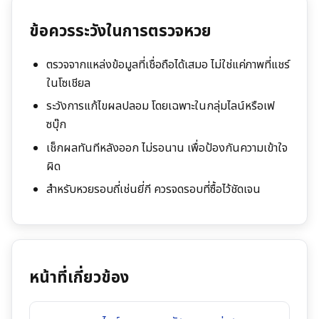
ข้อควรระวังในการตรวจหวย
ตรวจจากแหล่งข้อมูลที่เชื่อถือได้เสมอ ไม่ใช่แค่ภาพที่แชร์
ในโซเชียล
ระวังการแก้ไขผลปลอม โดยเฉพาะในกลุ่มไลน์หรือเฟ
ซบุ๊ก
เช็กผลทันทีหลังออก ไม่รอนาน เพื่อป้องกันความเข้าใจ
ผิด
สำหรับหวยรอบถี่เช่นยี่กี ควรจดรอบที่ซื้อไว้ชัดเจน
หน้าที่เกี่ยวข้อง