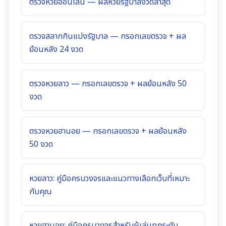
ตรวจหวยออนไลน์ — ผลหวยรัฐบาลงวดล่าสุด
ตรวจสลากกินแบ่งรัฐบาล — กรอกเลขตรวจ + ผล
ย้อนหลัง 24 งวด
ตรวจหวยลาว — กรอกเลขตรวจ + ผลย้อนหลัง 50
งวด
ตรวจหวยฮานอย — กรอกเลขตรวจ + ผลย้อนหลัง
50 งวด
หวยลาว: คู่มือครบวงจรและแนวทางเลือกเว็บที่เหมาะ
กับคุณ
หวยฮานอย: คู่มือครบวงจรสำหรับผู้เล่นทุกระดับ