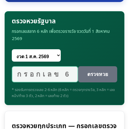
ตรวจหวยรัฐบาล
กรอกเลขสลาก 6 หลัก เพื่อตรวจรางวัล งวดวันที่
1 สิงหาคม
2569
ตรวจหวย
* รองรับการตรวจเลข 2-6 หลัก (6 หลัก = ตรวจทุกรางวัล, 3 หลัก = เลข
หน้า/ท้าย 3 ตัว, 2 หลัก = เลขท้าย 2 ตัว)
ตรวจหวยทุกประเภท — กรอกเลขตรวจ