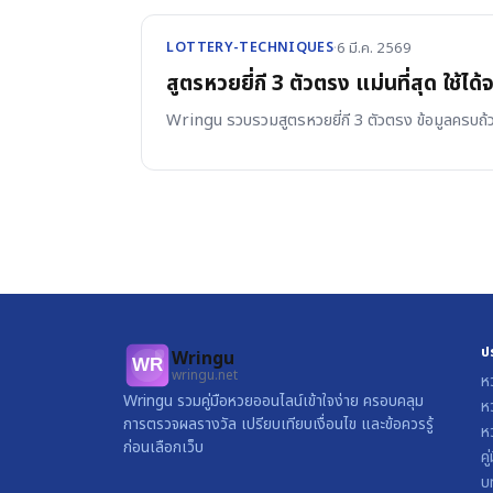
·
6 มี.ค. 2569
LOTTERY-TECHNIQUES
สูตรหวยยี่กี 3 ตัวตรง แม่นที่สุด ใช้ไ
Wringu รวบรวมสูตรหวยยี่กี 3 ตัวตรง ข้อมูลครบถ้วนท
ป
Wringu
WR
wringu.net
ห
Wringu รวมคู่มือหวยออนไลน์เข้าใจง่าย ครอบคลุม
ห
การตรวจผลรางวัล เปรียบเทียบเงื่อนไข และข้อควรรู้
หว
ก่อนเลือกเว็บ
คู
บ