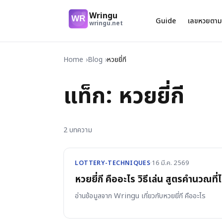
Wringu
WR
Guide
เลขหวยตามว
wringu.net
Home
Blog
หวยยี่กี
แท็ก:
หวยยี่กี
2
บทความ
·
16 มี.ค. 2569
LOTTERY-TECHNIQUES
หวยยี่กี คืออะไร วิธีเล่น สูตรคำนวณท
อ่านข้อมูลจาก Wringu เกี่ยวกับหวยยี่กี คืออะไร