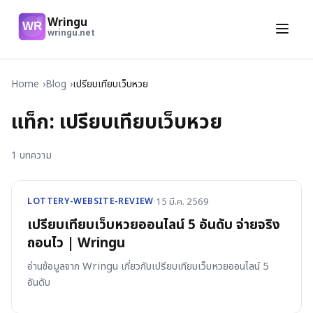
Wringu
WR
wringu.net
Home
Blog
เปรียบเทียบเว็บหวย
แท็ก:
เปรียบเทียบเว็บหวย
1
บทความ
·
15 มี.ค. 2569
LOTTERY-WEBSITE-REVIEW
เปรียบเทียบเว็บหวยออนไลน์ 5 อันดับ จ่ายจริง
ถอนไว | Wringu
อ่านข้อมูลจาก Wringu เกี่ยวกับเปรียบเทียบเว็บหวยออนไลน์ 5
อันดับ